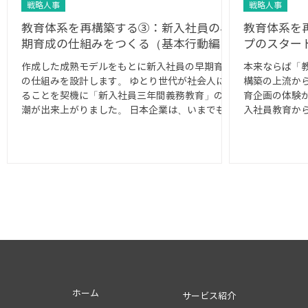
戦略人事
戦略人事
教育体系を再構築する③：新入社員の早
教育体系を
期育成の仕組みをつくる（基本行動編）
プのスター
作成した成熟モデルをもとに新入社員の早期育成
本来ならば「
の仕組みを設計します。 ゆとり世代が社会人にな
構築の上流か
ることを契機に「新入社員三年間義務教育」の風
育企画の体験
潮が出来上がりました。 日本企業は、いまでもこ
入社員教育か
の考えを踏襲している会社を多く見かけます。...
す。 ゆとり
多くの日本企
定着しま...
ホーム
サービス紹介