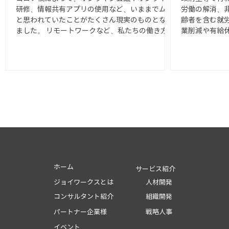
研修、情報共有アプリの使用など、いままでムリ
労働の解消、
と思われていたことがたくさん現実のものとなり
齢者を含む就
ました。 リモートワークなど、私たちの働き方は
業削減や有給
大きく変わりました。 政府主導で行われた「働き
き方の多様化
方改革」もコロナ禍によって、その役割も終わっ
雇用延長といっ
たので...
ホーム
サービス紹介
ジョイワークスとは
人材開発
コンサルタント紹介
組織開発
パートナー企業様
戦略人事
イベント