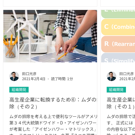
ます。...
田口光彦
田口光彦
2021年2月4日
読了時間: 1分
2021年2
組織開発
組織開発
高生産企業に転換するため⑥：ムダの排
高生産企業
除（その２）
除（その１
ムダの排除を考える上で便利なツールがアメリカ
ムダの排除で
第３４代大統領ドワイド・D・アイゼンハワー氏
す。 正式には
が考案した「アイゼンハワー・マトリックス」で
の内容な以下の通