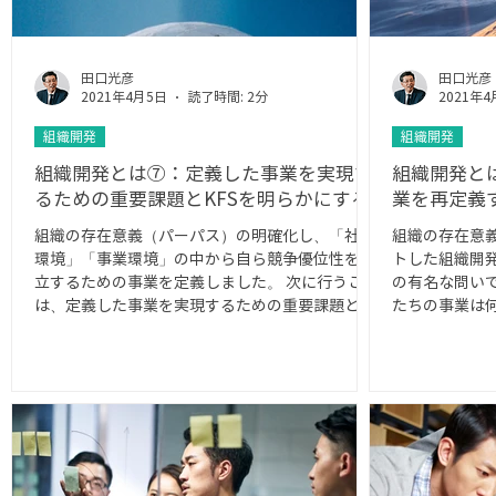
田口光彦
田口光彦
2021年4月5日
読了時間: 2分
2021年4
組織開発
組織開発
組織開発とは⑦：定義した事業を実現す
組織開発と
るための重要課題とKFSを明らかにする
業を再定義
組織の存在意義（パーパス）の明確化し、「社会
組織の存在意
環境」「事業環境」の中から自ら競争優位性を確
トした組織開発
立するための事業を定義しました。 次に行うこと
の有名な問い
は、定義した事業を実現するための重要課題と
たちの事業は
KFS(Key Factor for Success)を明らかにすること
ラッカーのこ
です。...
がいかに深い
う。...