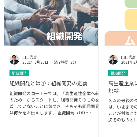
田口光彦
田口光彦
2021年3月25日
読了時間: 2分
2021年2
組織開発
組織開発
組織開発とは①：組織開発の定義
高生産企業
挑戦
組織開発のコーナーでは、「高生産性企業へ転換
のため」からスタートし、組織開発そのものを定
３ムの最後の
義していないことに気づき、そもそも組織開発と
は、いままで
は何かをお伝えします。 組織開発（OD :
ことが対象と
Organization Development）は、1950年代か
決そのものと
らアメリカを中心に発展してきた...
題とは、ある
す。 そのギ