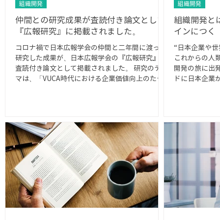
組織開発
組織開発
仲間との研究成果が査読付き論文として
組織開発と
『広報研究』に掲載されました。
インにつく
コロナ禍で日本広報学会の仲間と二年間に渡って
“日本企業や
研究した成果が、日本広報学会の『広報研究』に
これからの人
査読付き論文として掲載されました。 研究のテー
開発の旅に出
マは、「VUCA時代における企業価値向上のため
ドに日本企業
のコミュニケーション・サイクルに関する研究」
ます。 外資
です。...
な幸せになる
ニュー...