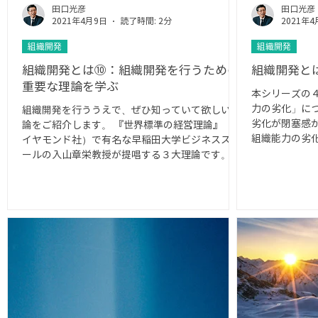
田口光彦
田口光彦
2021年4月9日
読了時間: 2分
2021年4
組織開発
組織開発
組織開発とは⑩：組織開発を行うための
組織開発と
重要な理論を学ぶ
本シリーズの
力の劣化」に
組織開発を行ううえで、ぜひ知っていて欲しい理
劣化が閉塞感
論をご紹介します。 『世界標準の経営理論』（ダ
組織能力の劣
イヤモンド社）で有名な早稲田大学ビジネススク
ます。 いま
ールの入山章栄教授が提唱する３大理論です。 入
変化の中で、
山教授は、『DIAMOND・ハーバード・ビジネ
立す...
ス・レビュー』2020年6月号で日本を代表する
経...