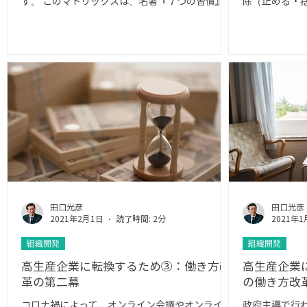
す。 このマトリックスは、名著『７つの習慣』で
除（止める・
紹介され、有名になりました。 自分の仕事を４つ
C（Combin
の象限に分けて書き出してみましょう。...
る） ＜ト＞ 
田口光彦
田口光彦
2021年2月1日
読了時間: 2分
2021年1
組織開発
組織開発
高生産企業に転換するため③：働き方改
高生産企業
革の第二幕
の働き方改
コロナ禍によって、オンライン会議やオンライン
政府主導で行