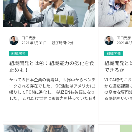
田口光彦
田口光彦
2021年3月31日
読了時間: 2分
2021年3
組織開発
組織開発
組織開発とは④：組織能力の劣化を食い
組織開発と
止めよ！
できるか
かつての日本企業の現場は、世界中からベンチマ
VUCA時代に
ークされる存在でした。 QC活動はアメリカに里
から適応課題
帰りしてTQMに進化し、KAIZENも英語になりま
の高度な専門
した。 これだけ世界に影響力を持っていた日本の
る課題をいい
現場の組織能力に異変が起きているように思えて
組織に内在化
なりません。...
すメカニズム
い課...