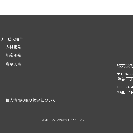
基本行動
構築の進め方
サービス紹介
人材開発
組織開発
戦略人事
株式会
〒150-
渋谷三丁
TEL :
03-
MAIL :
in
個人情報の取り扱いについて
© 2015 株式会社ジョイワークス