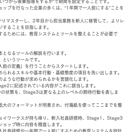
“いつから後輩指導をするか”で期間を設定することです。
ョップを行なった企業の多くは、“1年間で一人前にする”ことを
かりマスターし、2年目から担当業務を新人に移管して、よりレ
ジすることを目指します。
するためには、教育システムとツールを整えることが必要で
本となるツールの解説を行います。
」というツールです。
人前の定義」を行うことからスタートします。
められるスキルや基本行動・基礎態度の項目を洗い出します。
のような行動が求められるかを言語化します。
age2に記述されている内容がこれに該当します。
ー時の状態を、Stage3は更なる上のレベルの期待行動を表しま
紙大のフォーマットが用意され、付箋紙を使ってここまでを整
イワークスが持ち帰り、新入社員研修時、Stage1、Stage3
ショップ時に内容を精査します。
入社員研修や一年間で一人前にするための教育システムを設計