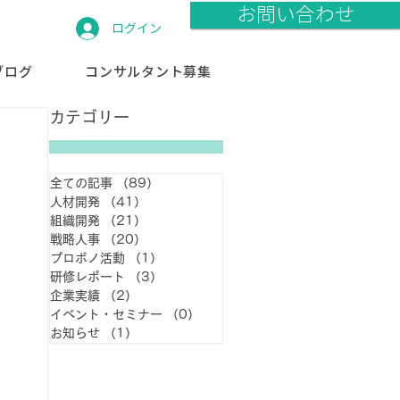
お問い合わせ
ログイン
ブログ
コンサルタント募集
カテゴリー
全ての記事
（89）
89件の記事
人材開発
（41）
41件の記事
組織開発
（21）
21件の記事
戦略人事
（20）
20件の記事
プロボノ活動
（1）
1件の記事
研修レポート
（3）
3件の記事
企業実績
（2）
2件の記事
イベント・セミナー
（0）
0件の記事
お知らせ
（1）
1件の記事